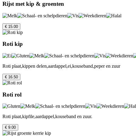
Rijst met kip & groenten
€ 15.00
Roti kip
Roti plaat,kippen delen,aardappel,ei,kouseband,peper en zuur
€ 16.50
Roti rol
Roti plaat,kipfile,aardappel,kouseband en zuur.
€ 9.00