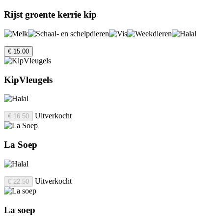
Rijst groente kerrie kip
€ 15.00
KipVleugels
Uitverkocht
€ 16.50
La Soep
Uitverkocht
€ 22.50
La soep