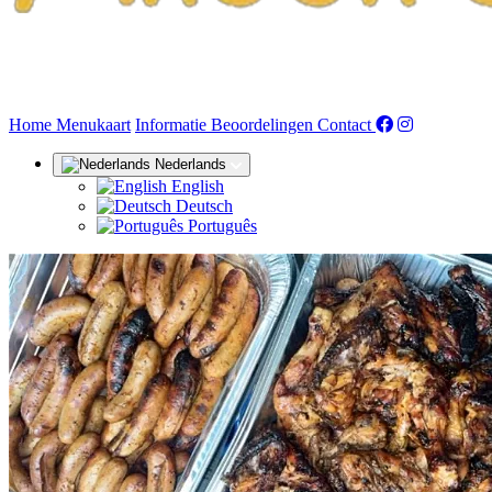
(huidige)
Home
Menukaart
Informatie
Beoordelingen
Contact
Nederlands
English
Deutsch
Português