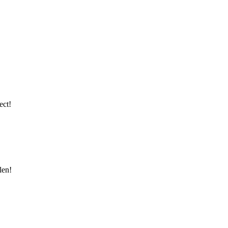
ect!
len!