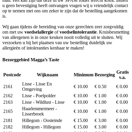
mail. Het kan zijn dat deze in uw SPAM folder terecht komt. Indien
u geen bevestiging heeft ontvangen vragen wij u vriendelijk contact
op te nemen met ons om zeker te zijn dat de bestelling aangekomen
is.
Wij gaan tijdens de bereiding van onze gerechten zeer zorgvuldig
om met uw
voedselallergie
of
voedselintolerantie
. Kruisbesmetting
van allergenen is in onze keuken nooit volledig uit te sluiten. Wij
verzoeken u bij het plaatsen van uw bestelling duidelijk uw
allergieën of intoleranties kenbaar te maken!
Bezorggebied Magga’s Taste
Gratis
Postcode
Wijknaam
Minimum
Bezorging
v.a.
Lisse - Lisse En
2161
€ 10.00
€ 0.50
€ 0.00
Omgeving
2162
Lisse - Poelpolder
€ 10.00
€ 1.00
€ 0.00
2163
Lisse - Wildlust - Lisse
€ 10.00
€ 1.00
€ 0.00
Haarlemmermeer -
2165
€ 10.00
€ 1.00
€ 0.00
Lisserbroek
2181
Hillegom - Oosteinde
€ 15.00
€ 3.00
€ 0.00
2182
Hillegom - Hillegom
€ 15.00
€ 3.00
€ 0.00