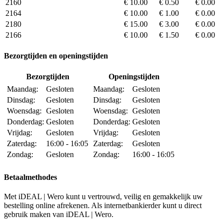
2160
€ 10.00
€ 0.50
€ 0.00
2164
€ 10.00
€ 1.00
€ 0.00
2180
€ 15.00
€ 3.00
€ 0.00
2166
€ 10.00
€ 1.50
€ 0.00
Bezorgtijden en openingstijden
Bezorgtijden
Openingstijden
Maandag:
Gesloten
Maandag:
Gesloten
Dinsdag:
Gesloten
Dinsdag:
Gesloten
Woensdag:
Gesloten
Woensdag:
Gesloten
Donderdag:
Gesloten
Donderdag:
Gesloten
Vrijdag:
Gesloten
Vrijdag:
Gesloten
Zaterdag:
16:00 - 16:05
Zaterdag:
Gesloten
Zondag:
Gesloten
Zondag:
16:00 - 16:05
Betaalmethodes
Met iDEAL | Wero kunt u vertrouwd, veilig en gemakkelijk uw
bestelling online afrekenen. Als internetbankierder kunt u direct
gebruik maken van iDEAL | Wero.