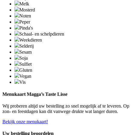
Melk
Mosterd
Noten
Peper
Pinda's
Schaal- en schelpdieren
Weekdieren
Selderij
Sesam
Soja
Sulfiet
Gluten
Vegan
Vis
Menukaart Magga’s Taste Lisse
Wij proberen altijd uw bestelling zo snel mogelijk af te leveren. Op
zon- en feestdagen kan dit vanwege drukte wat langer duren.
Bekijk onze menukaart!
Uw bestelling beoordelen