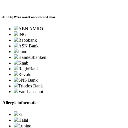
iDEAL | Wero wordt ondersteund door
ABN AMRO
ING
Rabobank
ASN Bank
bunq
Handelsbanken
Knab
RegioBank
Revolut
SNS Bank
Triodos Bank
Van Lanschot
Allergieinformatie
Ei
Halal
Lupine