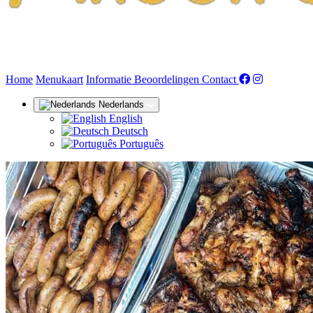
(huidige)
Home
Menukaart
Informatie
Beoordelingen
Contact
Nederlands
English
Deutsch
Português